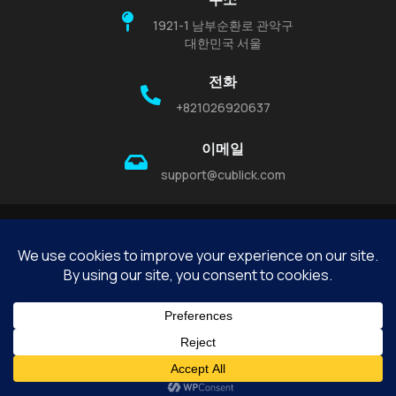
1921-1 남부순환로 관악구
대한민국 서울
전화
+821026920637
이메일
support@cublick.com
©Cublick Digital Co., Ltd. 2026. 모든 권리 보유.
개인 정보 보호 정책
이용 약관
자주 묻는 질문
연락처
English
Korean